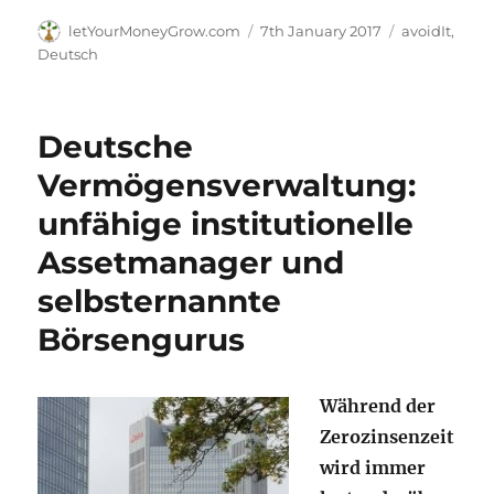
Author
Posted
Categories
letYourMoneyGrow.com
7th January 2017
avoidIt
,
on
Deutsch
Deutsche
Vermögensverwaltung:
unfähige institutionelle
Assetmanager und
selbsternannte
Börsengurus
Während der
Zerozinsenzeit
wird immer