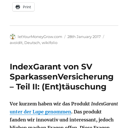
Print
Author
Posted
Categories
letYourMoneyGrow.com
28th January 2017
on
avoidIt
,
Deutsch
,
wikifolio
IndexGarant von SV
SparkassenVersicherung
– Teil II: (Ent)täuschung
Vor kurzem haben wir das Produkt
IndexGarant
unter der Lupe genommen
. Das produkt
fanden wir innovativ und interessant, jedoch
blieben machen Fragen offen. Diese Fragen