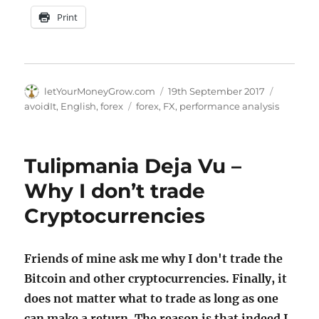
Print
Author
Posted
Categori
letYourMoneyGrow.com
19th September 2017
on
Tags
avoidIt
,
English
,
forex
forex
,
FX
,
performance analysis
Tulipmania Deja Vu –
Why I don’t trade
Cryptocurrencies
Friends of mine ask me why I don't trade the
Bitcoin and other cryptocurrencies. Finally, it
does not matter what to trade as long as one
can make a return. The reason is that indeed I