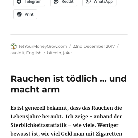
Telegram
Reddit
WhatsApp
Print
Author
Posted
Categori
letYourMoneyGrow.com
22nd December 2017
on
Tags
avoidIt
,
English
bitcoin
,
joke
Rauchen ist tödlich … und
macht arm
Es ist generell bekannt, dass das Rauchen die
Lebensjahre beraubt. Ich zeige - anhand der
Sterblichkeitsstatistik – wie viele. Weniger
bewusst ist, wie viel Geld man mit Zigaretten