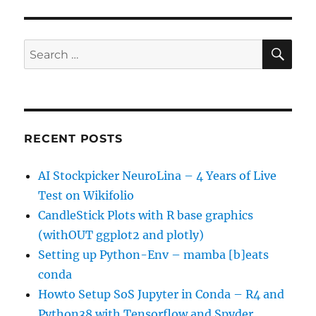
SE
Search
for:
RECENT POSTS
AI Stockpicker NeuroLina – 4 Years of Live
Test on Wikifolio
CandleStick Plots with R base graphics
(withOUT ggplot2 and plotly)
Setting up Python-Env – mamba [b]eats
conda
Howto Setup SoS Jupyter in Conda – R4 and
Python38 with Tensorflow and Spyder