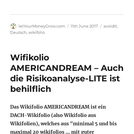
Author
Posted
Categories
letYourMoneyGrow.com
11th June 2017
avoidIt
,
on
Deutsch
,
wikifolio
Wifikolio
AMERICANDREAM – Auch
die Risikoanalyse-LITE ist
behilflich
Das Wikifolio AMERICANDREAM ist ein
DACH-Wikifolio (also Wikifolio aus
Wikifolien), welches aus "minimal 5 und bis
maximal 20 wikifolios ... mit guter