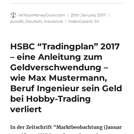
Author
Posted
Categories
letYourMoneyGrow.com
20th January 2017
on
Tags
avoidIt
,
Deutsch
,
Insurance
IndexGarant
,
SV
HSBC “Tradingplan” 2017
– eine Anleitung zum
Geldverschwendung –
wie Max Mustermann,
Beruf Ingenieur sein Geld
bei Hobby-Trading
verliert
In der Zeitschrift "Marktbeobachtung (Januar