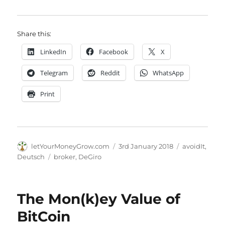
Share this:
LinkedIn
Facebook
X
Telegram
Reddit
WhatsApp
Print
Author
Posted
Categories
letYourMoneyGrow.com
3rd January 2018
avoidIt
,
on
Tags
Deutsch
broker
,
DeGiro
The Mon(k)ey Value of
BitCoin