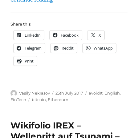
Share this:
LinkedIn
Facebook
X
Telegram
Reddit
WhatsApp
Print
Author
Posted
Categories
Vasily Nekrasov
25th July 2017
avoidIt
,
English
,
on
Tags
FinTech
bitcoin
,
Ethereum
Wikifolio IREX –
Wellenritt auf Tsunami –